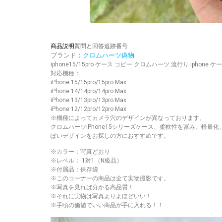
商品説明
質問と回答
追跡番号
ブランド：
クロムハーツ偽物
iphone15/15pro ケース コピー クロムハーツ 流行り iphon
対応機種：
iPhone 15/15pro/15pro Max
iPhone 14/14pro/14pro Max
iPhone 13/13pro/13pro Max
iPhone 12/12pro/12pro Max
※機種によってカメラ穴のデザインが異なっております。
クロムハーツiPhone15シリーズケース、柔軟性を冨み、
ぽいデザインをお探しの方におすすめです。
※カラー：写真どおり
※レベル： 1対1（N級品）
※付属品：保存袋
※このコーナーの商品は全て実物撮影です。
※写真を見れば分かる高品質！
※それに実物は写真よりよほどいい！
※手頃の価値でいい商品が手に入れる！！