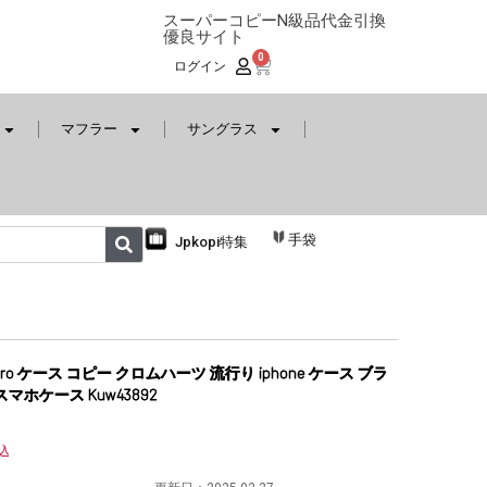
スーパーコピーN級品代金引換
優良サイト
0
ログイン
マフラー
サングラス
手袋
Jpkopi特集
/15pro ケース コピー クロムハーツ 流行り iphone ケース ブラ
スマホケース Kuw43892
込