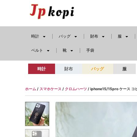
時計
バッグ
財布
服
ベルト
靴
手袋
時計
財布
バッグ
服
ホーム
/
スマホケース
/
クロムハーツ
/ iphone15/15pro ケー