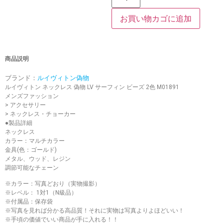
お買い物カゴに追加
商品説明
ブランド：
ルイヴィトン偽物
ルイヴィトン ネックレス 偽物 LV サーフィン ビーズ 2色 M01891
メンズファッション
> アクセサリー
> ネックレス・チョーカー
●製品詳細
ネックレス
カラー：マルチカラー
金具(色：ゴールド)
メタル、ウッド、レジン
調節可能なチェーン
※カラー：写真どおり（実物撮影）
※レベル： 1対1（N級品）
※付属品：保存袋
※写真を見れば分かる高品質！それに実物は写真よりよほどいい！
※手頃の価値でいい商品が手に入れる！！