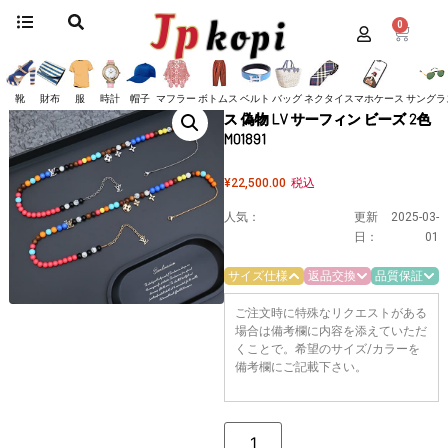
0
ホーム
/
アクセサリー
/
ルイヴィトン
/
ネックレス
/ 《大人気》ルイヴィトン
ネックレス 偽物 LV サーフィン ビーズ 2色 M01891
《大人気》ルイヴィトン ネックレ
靴
財布
服
時計
帽子
マフラー
ボトムス
ベルト
バッグ
ネクタイ
スマホケース
サングラ
ス 偽物 LV サーフィン ビーズ 2色
M01891
¥
22,500.00
税込
人気：
更新
2025-03-
日：
01
サイズ仕様
返品交換
品質保証
ご注文時に特殊なリクエストがある
場合は備考欄に内容を添えていただ
くことで。希望のサイズ/カラーを
備考欄にご記載下さい。