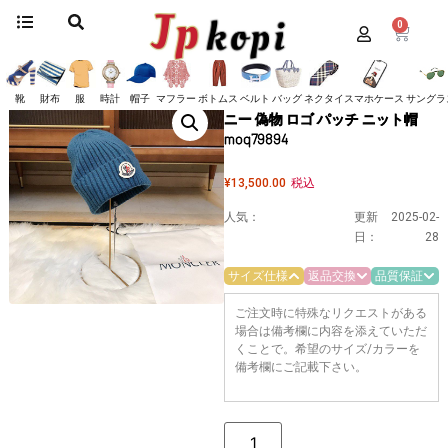
0
ホーム
/
帽子
/
モンクレール
/ 入手困難 モンクレール リブ ビーニー 偽物 ロゴ
パッチ ニット帽 moq79894
入手困難 モンクレール リブ ビー
靴
財布
服
時計
帽子
マフラー
ボトムス
ベルト
バッグ
ネクタイ
スマホケース
サングラ
ニー 偽物 ロゴ パッチ ニット帽
moq79894
¥
13,500.00
税込
人気：
更新
2025-02-
日：
28
サイズ仕様
返品交換
品質保証
ご注文時に特殊なリクエストがある
場合は備考欄に内容を添えていただ
くことで。希望のサイズ/カラーを
備考欄にご記載下さい。