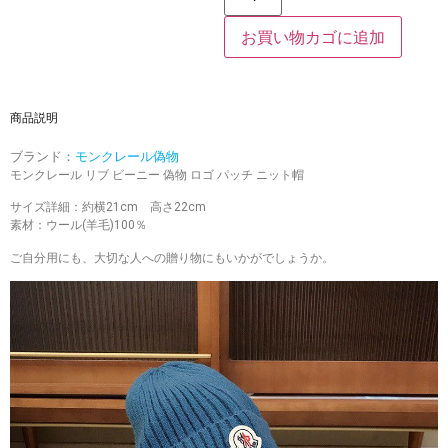
お買い物カゴに追加
商品説明
ブランド：
モンクレール偽物
モンクレール リブ ビーニー 偽物 ロゴ パッチ ニット帽
サイズ詳細：約横21cm 高さ22cm
素材：ウール(羊毛)100％
ご自分用にも、大切な人への贈り物にもいかがでしょうか。