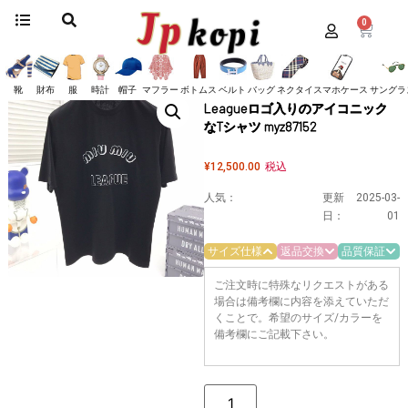
0
ホーム
/
服
/
ミュウミュウ
/
tシャツ
/ 送料込ミュウミュウ コピー Leagueロゴ
入りのアイコニックなTシャツ myz87152
送料込ミュウミュウ コピー
靴
財布
服
時計
帽子
マフラー
ボトムス
ベルト
バッグ
ネクタイ
スマホケース
サングラ
Leagueロゴ入りのアイコニック
なTシャツ myz87152
¥
12,500.00
税込
人気：
更新
2025-03-
日：
01
サイズ仕様
返品交換
品質保証
ご注文時に特殊なリクエストがある
場合は備考欄に内容を添えていただ
くことで。希望のサイズ/カラーを
備考欄にご記載下さい。