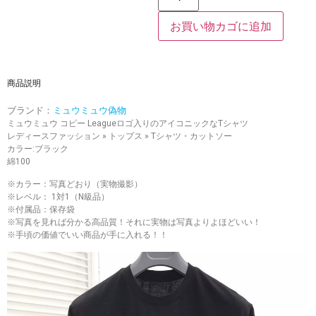
お買い物カゴに追加
商品説明
ブランド：
ミュウミュウ偽物
ミュウミュウ コピー Leagueロゴ入りのアイコニックなTシャツ
レディースファッション » トップス » Tシャツ・カットソー
カラー:ブラック
綿100
※カラー：写真どおり（実物撮影）
※レベル： 1対1（N級品）
※付属品：保存袋
※写真を見れば分かる高品質！それに実物は写真よりよほどいい！
※手頃の価値でいい商品が手に入れる！！