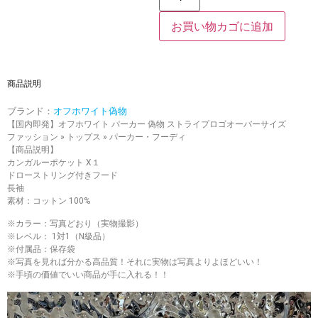
お買い物カゴに追加
商品説明
ブランド：
オフホワイト偽物
【国内即発】オフホワイト パーカー 偽物 ストライプロゴオーバーサイズ
ファッション » トップス » パーカー・フーディ
【商品説明】
カンガルーポケット X１
ドローストリング付きフード
長袖
素材：コットン 100%
※カラー：写真どおり（実物撮影）
※レベル： 1対1（N級品）
※付属品：保存袋
※写真を見れば分かる高品質！それに実物は写真よりよほどいい！
※手頃の価値でいい商品が手に入れる！！