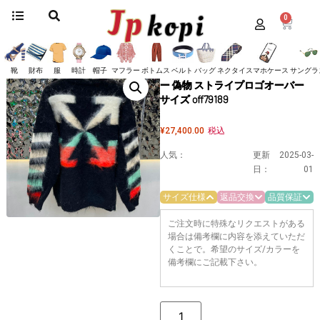
0
ホーム
/
服
/
オフホワイト
/ 【国内即発】オフホワイト パーカー 偽物 ストライ
プロゴオーバーサイズ off79189
【国内即発】オフホワイト パーカ
靴
財布
服
時計
帽子
マフラー
ボトムス
ベルト
バッグ
ネクタイ
スマホケース
サングラ
ー 偽物 ストライプロゴオーバー
サイズ off79189
¥
27,400.00
税込
人気：
更新
2025-03-
日：
01
サイズ仕様
返品交換
品質保証
ご注文時に特殊なリクエストがある
場合は備考欄に内容を添えていただ
くことで。希望のサイズ/カラーを
備考欄にご記載下さい。