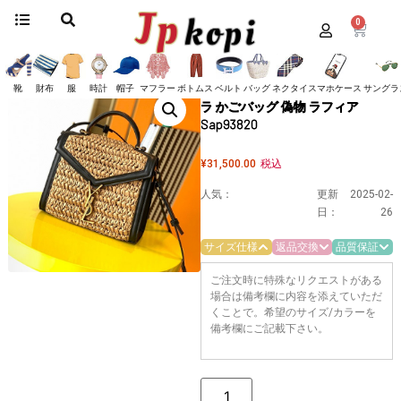
0
ホーム
/
バッグ
/
サンローラン
/
ショルダーバッグ
/ 高品質 サンローラン Mini
カサンドラ かごバッグ 偽物 ラフィア Sap93820
高品質 サンローラン Mini カサンド
靴
財布
服
時計
帽子
マフラー
ボトムス
ベルト
バッグ
ネクタイ
スマホケース
サングラ
ラ かごバッグ 偽物 ラフィア
Sap93820
¥
31,500.00
税込
人気：
更新
2025-02-
日：
26
サイズ仕様
返品交換
品質保証
ご注文時に特殊なリクエストがある
場合は備考欄に内容を添えていただ
くことで。希望のサイズ/カラーを
備考欄にご記載下さい。