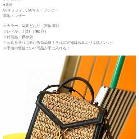
●素材
50% ラフィア, 50% カーフレザー
裏地：レザー
※カラー：写真どおり（実物撮影）
※レベル： 1対1（N級品）
※付属品：保存袋
※写真を見れば分かる高品質！それに実物は写真よりよほどいい！
※手頃の価値でいい商品が手に入れる！！