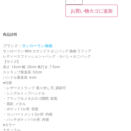
お買い物カゴに追加
商品説明
ブランド：
サンローラン偽物
サンローラン Mini カサンドラ かごバッグ 偽物 ラフィア
レディースファッション » バッグ・カバン » かごバッグ
【サイズ】
高さ: 16cm 幅: 20cm 奥行き: 7.5cm
ストラップ垂直高: 52cm
ハンドル垂直高: 6cm
●仕様
・レザーストラップ: 取り外し可, 調節可
・シングルトップハンドル
・フラップ＆メタルロゴ開閉: 前面
・底鋲: メタル
・ポケット1か所: 背面
・コンパートメント2か所: 内側
・パッチポケット1か所: 内側
●カラー
ナチュラル