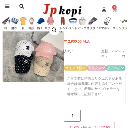
0
ホーム
/
帽子
/
シャネル
/ お洒落 シャネル キャップ コピー CCロゴ shs12561
お洒落 シャネル キャップ コピー
CCロゴ shs12561
靴
財布
服
時計
帽子
マフラー
ボトムス
ベルト
バッグ
ネクタイ
スマホケース
サングラ
¥
12,800.00
税込
人気：
更新
2025-02-
日：
27
サイズ仕様
返品交換
品質保証
ご注文時に特殊なリクエストがある
場合は備考欄に内容を添えていただ
くことで。希望のサイズ/カラーを
備考欄にご記載下さい。
お買い物カゴに追加