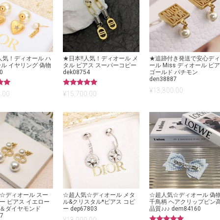
!人気！ディオール ハ
★日本!!人気！ディオール メ
★追跡付き発送で安心デ
ール イヤリング 偽物
タル ピアス スーパーコピー
ール Miss ディオール ピ
0
dek08754
ゴールド パチモン
den38887
¥
13,300.00
5段階中
.00
¥
15,700.00
5.00
の評価
☆ディオール スー
☆超人気☆ディオール メタ
☆超人気☆ディオール 偽
ー ピアス イエロー
ル&クリスタル*ピアス コピ
千鳥柄 ヘアクリップピン
＆ダイヤモンド
ー dep67803
品質♪♪♪ dem84160
7