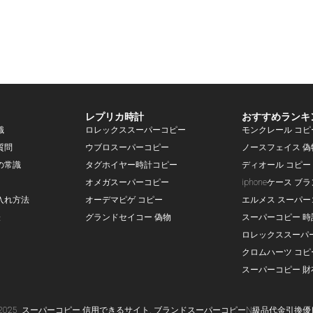
レプリカ時計
おすすめランキ
識
ロレックススーパーコピー
モンクレール コピ
質問
ウブロスーパーコピー
ノースフェイス 偽
の常識
タグホイヤー時計コピー
ディオール コピー
オメガスーパーコピー
iphoneケース ブ
入れ方法
オーデマピゲ コピー
エルメス スーパー
表
グランドセイコー 偽物
スーパーコピー 時
ロレックススーパ
クロムハーツ コピ
スーパーコピー 財
-2025
スーパー
コピー
信用できるサイト,
ブランド
スーパーコピー
N級品代金引換優