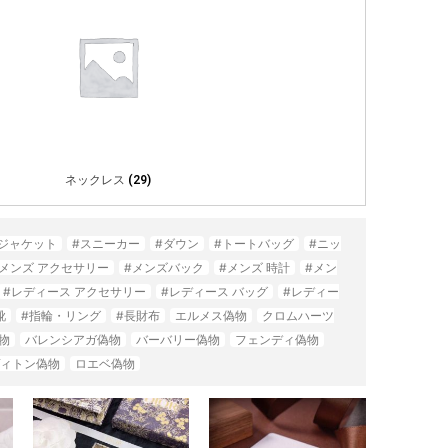
ネックレス
(29)
#ジャケット
#スニーカー
#ダウン
#トートバッグ
#ニッ
#メンズ アクセサリー
#メンズバック
#メンズ 時計
#メン
#レディース アクセサリー
#レディース バッグ
#レディー
靴
#指輪・リング
#長財布
エルメス偽物
クロムハーツ
物
バレンシアガ偽物
バーバリー偽物
フェンディ偽物
ィトン偽物
ロエベ偽物