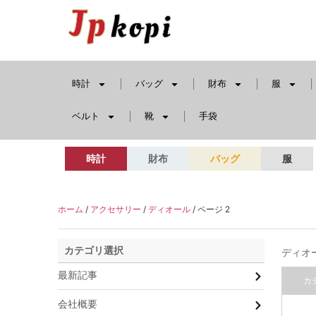
時計
バッグ
財布
服
ベルト
靴
手袋
時計
財布
バッグ
服
ホーム
/
アクセサリー
/
ディオール
/ ページ 2
カテゴリ選択
ディオ
最新記事
カ
会社概要