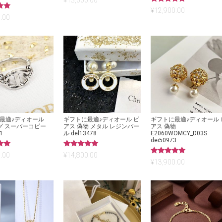
¥
13,000.00
5段階中
¥
12,900.00
5.00
.00
の評価
最適♪ディオール
ギフトに最適♪ディオール ピ
ギフトに最適♪ディオール 
ング スーパーコピー
アス 偽物 メタル レジンパー
アス 偽物
1
ル del13478
E2060WOMCY_D03S
dei50973
5段階中
.00
¥
14,800.00
5.00
5段階中
¥
13,900.00
の評価
5.00
の評価