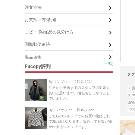
注文方法
お支払い方&配送
コピー(偽物)品の見分け方
国際郵便追跡
返品返金
一覧
Fucopy評判
タグ
By マンソウ on 12月 2, 2024
注文から発送までのスタッフの対応も
ズ 
良いと思います。梱包もしっかりとし
ス 
ていました。
偽物
プ
By コバヤシ on 10月 15, 2022
こちらのショップでのお買い物はこれ
で3回目になります。安心してお買い物
が出来るショップです。