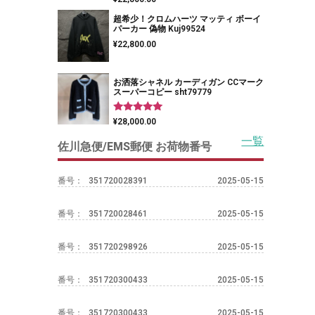
5.00
の評価
超希少！クロムハーツ マッティ ボーイ
パーカー 偽物 Kuj99524
¥
22,800.00
お洒落シャネル カーディガン CCマーク
スーパーコピー sht79779
5段階中
¥
28,000.00
5.00
の評価
一覧
佐川急便/EMS郵便 お荷物番号
番号：
351720028391
2025-05-15
番号：
351720028461
2025-05-15
番号：
351720298926
2025-05-15
番号：
351720300433
2025-05-15
番号：
351720300433
2025-05-15