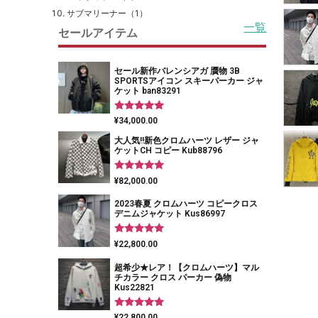
サブマリーナー（1）
一覧
セールアイテム
セール新作バレンシアガ 贋物 3B
SPORTSアイコン スキーパーカー ジャ
ケット ban83291
5段階中
¥
34,000.00
5.00
の評価
大人気!!新色クロムハーツ レザー ジャ
ケットCH コピー Kub88796
5段階中
¥
82,000.00
5.00
の評価
2023春夏 クロムハーツ コピークロス
デニムジャケット Kus86997
5段階中
¥
22,800.00
5.00
の評価
超希少★レア！【クロムハーツ】マル
チカラー クロス パーカー 偽物
Kus22821
5段階中
¥
22,800.00