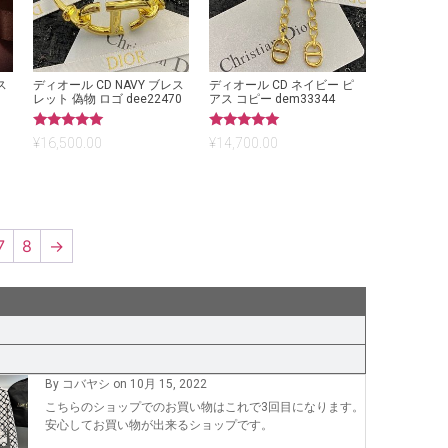
ス
ディオール CD NAVY ブレス
ディオール CD ネイビー ピ
レット 偽物 ロゴ dee22470
アス コピー dem33344
5段階中
5段階中
¥
16,500.00
¥
14,700.00
5.00
5.00
の評価
の評価
7
8
→
By コバヤシ on 10月 15, 2022
こちらのショップでのお買い物はこれで3回目になります。
安心してお買い物が出来るショップです。