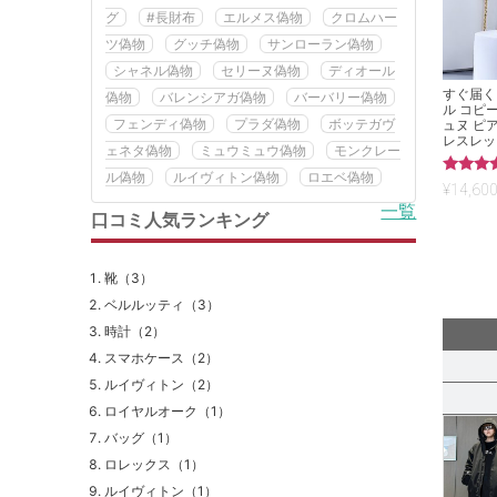
グ
#長財布
エルメス偽物
クロムハー
ツ偽物
グッチ偽物
サンローラン偽物
シャネル偽物
セリーヌ偽物
ディオール
すぐ届く
偽物
バレンシアガ偽物
バーバリー偽物
ル コピー
フェンディ偽物
プラダ偽物
ボッテガヴ
ュヌ ピ
レスレット
ェネタ偽物
ミュウミュウ偽物
モンクレー
ル偽物
ルイヴィトン偽物
ロエベ偽物
5段階中
¥
14,600
5.00
一覧
の評価
口コミ人気ランキング
靴（3）
ベルルッティ（3）
時計（2）
スマホケース（2）
ルイヴィトン（2）
ロイヤルオーク（1）
バッグ（1）
ロレックス（1）
ルイヴィトン（1）