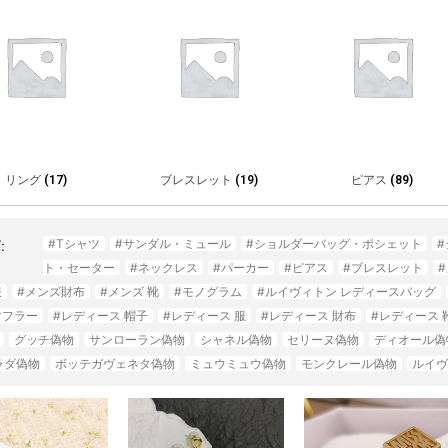
リング
(17)
ブレスレット
(19)
ピアス
(89)
#Tシャツ
#サンダル・ミュール
#ショルダーバッグ・ポシェット
:
ト・セーター
#ネックレス
#パーカー
#ピアス
#ブレスレット
服
#メンズ財布
#メンズ 靴
#モノグラム
#ルイヴィトン レディースバッグ
マフラー
#レディース 帽子
#レディース 服
#レディース 財布
#レディース 
グッチ偽物
サンローラン偽物
シャネル偽物
セリーヌ偽物
ディオール偽
ラダ偽物
ボッテガヴェネタ偽物
ミュウミュウ偽物
モンクレール偽物
ルイヴ