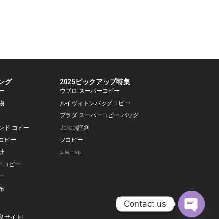
ング
2025ピックアップ特集
ー
ウブロ スーパーコピー
物
ルイヴィトンバッグコピー
プラダ スーパーコピー バッグ
ランド コピー
Jpkopi評判
コピー
フコピー
計
Sitemap
ーコピー
ー
布
Contact us
良サイト!