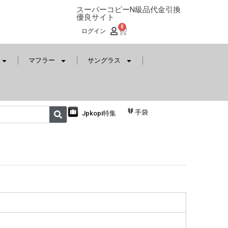
スーパーコピーN級品代金引換
優良サイト
0
ログイン
マフラー
サングラス
手袋
Jpkopi特集