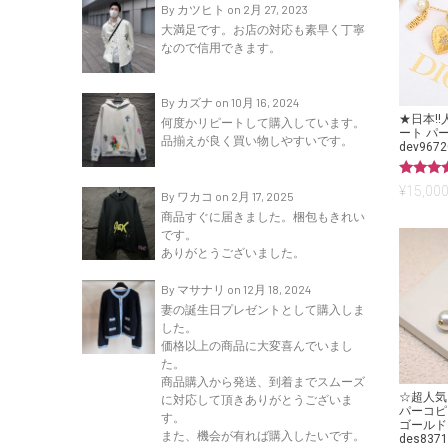
By カツヒト on 2月 27, 2023
大満足です。お店の対応も素早く丁寧
なので信用できます。
By カズナ on 10月 16, 2024
★日本!
何度かリピートして購入しています。
ート パ
品揃えが良く買い物しやすいです。
dev9672
5段階中
¥
15,000
By ワカコ on 2月 17, 2025
5.00
の評価
商品すぐに届きました。梱包もきれい
です。
ありがとうございました。
By マサナリ on 12月 18, 2024
妻の誕生日プレゼントとして購入しま
した。
価格以上の商品に大変喜んでいまし
た。
商品購入から発送、到着までスムーズ
☆超人気
に対応して頂きありがとうございま
パーコピ
す。
ゴールド
また、機会が有れば購入したいです。
des8371