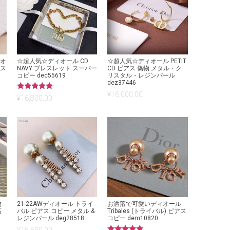
ィオ
☆超人気☆ディオール CD
☆超人気☆ディオール PETIT
アス
NAVY ブレスレット スーパー
CD ピアス 偽物 メタル・ク
コピー dec55619
リスタル・レジンパール
dez37446
¥
16,000.00
5段階中
¥
16,800.00
5.00
の評価
物
21-22AWディオール トライ
お洒落で可愛いディオール
高
バル ピアス コピー メタル &
Tribales (トライバル) ピアス
レジンパール deg28518
コピー dem10820