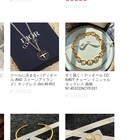
¥
15,600.00
5段階中
¥
15,800.00
5.00
の評価
ピ
クールに決まる♪《ディオー
すぐ届く！ディオール CD
ル AND ストーンアイラン
NAVY チェーン イニシャル
ド》ネックレス dec46492
ネックレス 偽物
N1453CDNCYD301
¥
17,800.00
¥
17,500.00