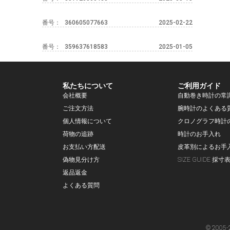
番号：
360605077663
2025-02-22
番号：
359637618583
2025-01-05
私たちについて
ご利用ガイド
会社概要
自動巻き時計の常
ご注文方法
腕時計のよくある
個人情報について
クロノグラフ時計
荷物の追跡
時計のお手入れ
お支払い方配送
皮革別によるお手
偽物見分け方
SIZE GUIDE 採寸
返品返金
よくある質問
© 2005