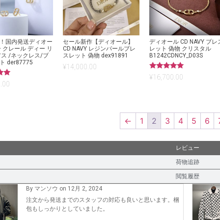
！国内発送ディオー
セール新作【ディオール】
ディオール CD NAVY ブレ
 クレール ディー リ
CD NAVY レジンパールブレ
レット 偽物 クリスタル
アス /ネックレス/ブ
スレット 偽物 dex91891
B1242CDNCY_D03S
 der87775
¥
14,000.00
5段階中
¥
16,700.00
5.00
.00
の評価
←
1
2
3
4
5
6
レビュー
荷物追跡
閲覧履歴
By マンソウ on 12月 2, 2024
注文から発送までのスタッフの対応も良いと思います。梱
包もしっかりとしていました。