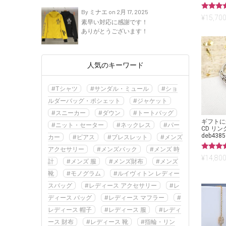
By ミナエ on 2月 17, 2025
5段階中
¥
15,700
素早い対応に感謝です！
5.00
の評価
ありがとうございます！
人気のキーワード
#Tシャツ
#サンダル・ミュール
#ショ
ルダーバッグ・ポシェット
#ジャケット
#スニーカー
#ダウン
#トートバッグ
ギフトに
#ニット・セーター
#ネックレス
#パー
CD リ
deb4385
カー
#ピアス
#ブレスレット
#メンズ
アクセサリー
#メンズバック
#メンズ 時
5段階中
¥
14,800
計
#メンズ 服
#メンズ財布
#メンズ
5.00
の評価
靴
#モノグラム
#ルイヴィトン レディー
スバッグ
#レディース アクセサリー
#レ
ディース バッグ
#レディース マフラー
#
レディース 帽子
#レディース 服
#レディ
ース 財布
#レディース 靴
#指輪・リン